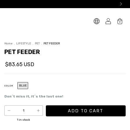
0
Home
.
LIFESTYLE
.
PET
.
PET FEEDER
PET FEEDER
$83.65 USD
BLUE
COLOR
Don´t miss it, it´s the last one!
1
in stock