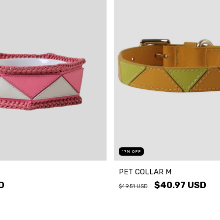
17
%
OFF
PET COLLAR M
D
$40.97 USD
$49.51 USD