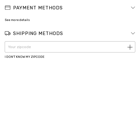
PAYMENT METHODS
See more details
SHIPPING METHODS
CHANGE ZIPCODE
Shipping for zipcode:
I DON'T KNOW MY ZIPCODE