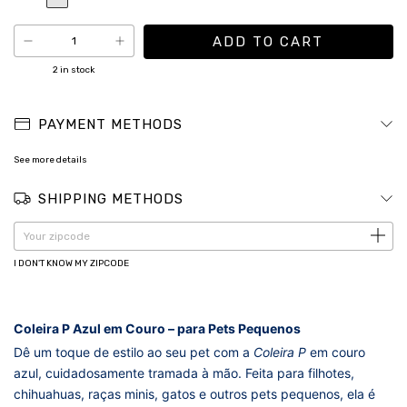
2
in stock
PAYMENT METHODS
See more details
SHIPPING METHODS
CHANGE ZIPCODE
Shipping for zipcode:
I DON'T KNOW MY ZIPCODE
Coleira P Azul em Couro – para Pets Pequenos
Dê um toque de estilo ao seu pet com a
Coleira P
em couro
azul, cuidadosamente tramada à mão. Feita para filhotes,
chihuahuas, raças minis, gatos e outros pets pequenos, ela é