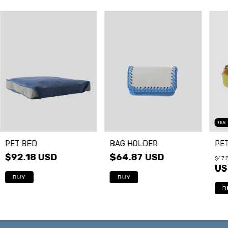
18
PET BED
BAG HOLDER
PET
$92.18 USD
$64.87 USD
$47.
US
BUY
BUY
B