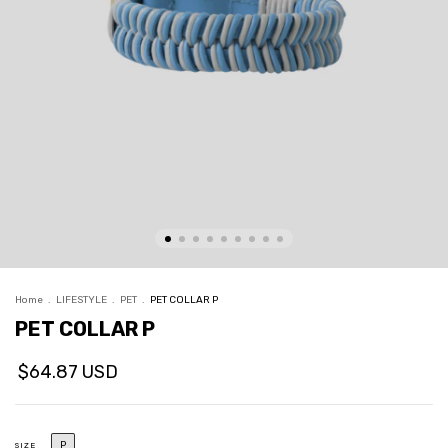
Home
.
LIFESTYLE
.
PET
.
PET COLLAR P
PET COLLAR P
$64.87 USD
P
SIZE