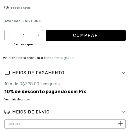
Frete grátis
Atenção, LAST ONE
1
em estoque
Adicione este produto e
tenha frete grátis!
MEIOS DE PAGAMENTO
10
x de
R$398,00
sem juros
10% de desconto
pagando com Pix
Ver mais detalhes
MEIOS DE ENVIO
ALTERAR CEP
Entregas para o CEP: