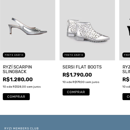
FRETE GRÁTIS
FRE
FRETE GRÁTIS
RYZÍ SCARPIN
RYZ
SERSI FLAT BOOTS
SLINGBACK
SL
R$1.790,00
R$1.280,00
R$
10
x de
R$179,00
sem juros
10
x de
R$128,00
sem juros
10
x 
COMPRAR
COMPRAR
C
RYZI MEMBERS CLUB