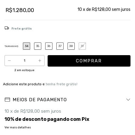
R$1.280,00
10
x de
R$128,00
sem juros
Frete grátis
34
35
36
37
38
39
TAMANHO
2
em estoque
Adicione este produto e
tenha frete grátis!
MEIOS DE PAGAMENTO
10
x de
R$128,00
sem juros
10% de desconto
pagando com Pix
Ver mais detalhes