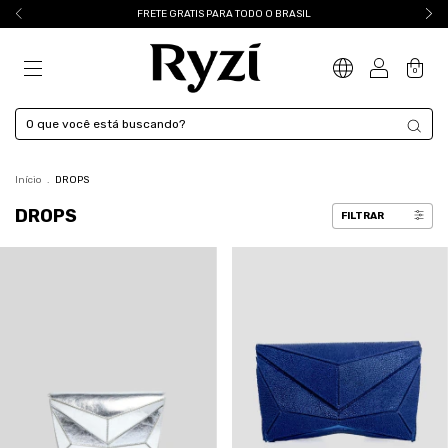
FRETE GRATIS PARA TODO O BRASIL
0
Início
.
DROPS
DROPS
FILTRAR