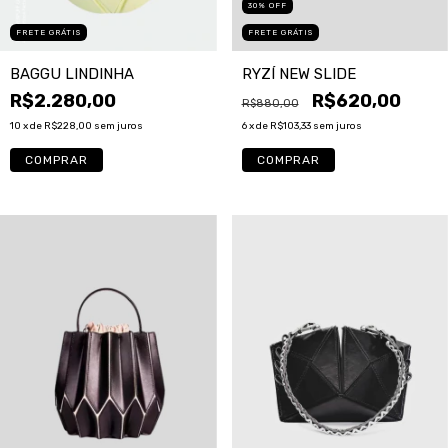
30
%
OFF
FRETE GRÁTIS
FRETE GRÁTIS
BAGGU LINDINHA
RYZÍ NEW SLIDE
R$2.280,00
R$620,00
R$880,00
10
x de
R$228,00
sem juros
6
x de
R$103,33
sem juros
COMPRAR