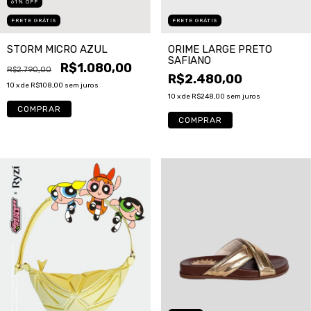
61
%
OFF
FRETE GRÁTIS
FRETE GRÁTIS
ORIME LARGE PRETO
STORM MICRO AZUL
SAFIANO
R$1.080,00
R$2.790,00
R$2.480,00
10
x de
R$108,00
sem juros
10
x de
R$248,00
sem juros
COMPRAR