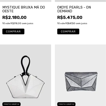
MYSTIQUE BRUXA MÁ DO
OKOYE PEARLS - ON
OESTE
DEMAND
R$2.180,00
R$5.475,00
10
x de
R$218,00
sem juros
10
x de
R$547,50
sem juros
COMPRAR
FRETE GRÁTIS
FRETE GRÁTIS