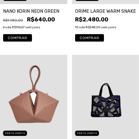
NANO KORIN NEON GREEN
ORIME LARGE WARM SNAKE
R$640,00
R$2.480,00
R$1.480,00
6
x de
R$106,67
sem juros
10
x de
R$248,00
sem juros
COMPRAR
FRETE GRÁTIS
FRETE GRÁTIS