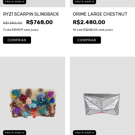
FRETE GRÁTIS
FRETE GRÁTIS
RYZÍ SCARPIN SLINGBACK
ORIME LARGE CHESTNUT
R$768,00
R$2.480,00
R$1.280,00
7
x de
R$109,71
sem juros
10
x de
R$248,00
sem juros
COMPRAR
FRETE GRÁTIS
FRETE GRÁTIS