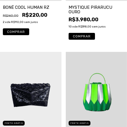
MYSTIQUE PIRARUCU
BONÉ COOL HUMAN RZ
OURO
R$220,00
R$260,00
R$3.980,00
2
x de
R$110,00
sem juros
10
x de
R$398,00
sem juros
FRETE GRÁTIS
FRETE GRÁTIS