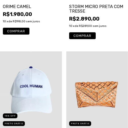
ORIME CAMEL
STORM MICRO PRETA COM
TRESSE
R$1.980,00
R$2.890,00
10
x de
R$198,00
sem juros
10
x de
R$289,00
sem juros
15
%
OFF
FRETE GRÁTIS
FRETE GRÁTIS