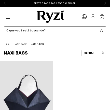
FRETE GRATIS PARA TODO O BRASIL
0
Início
.
HANDBAGS
.
MAXI BAGS
MAXI BAGS
FILTRAR