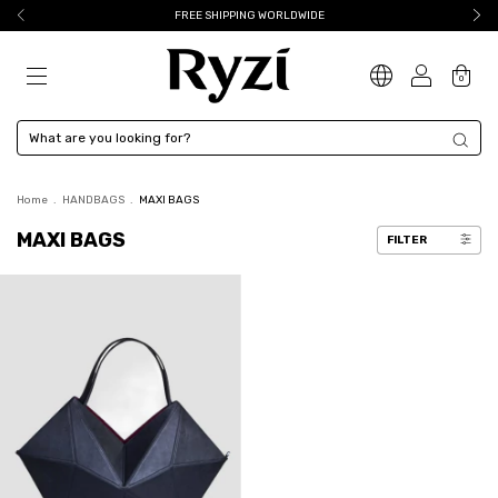
FREE SHIPPING WORLDWIDE
0
Home
.
HANDBAGS
.
MAXI BAGS
MAXI BAGS
FILTER