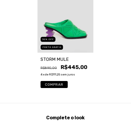
50
%
OFF
FRETE GRÁTIS
STORM MULE
R$445,00
R$890,00
4
x de
R$111,25
sem juros
COMPRAR
Complete o look