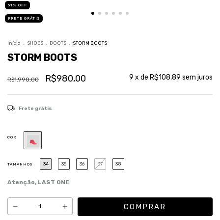
51
%
OFF
FRETE GRÁTIS
Início
.
SHOES
.
BOOTS
.
STORM BOOTS
STORM BOOTS
R$980,00
9
x de
R$108,89
sem juros
R$1.990,00
Frete grátis
COR
34
35
36
37
38
TAMANHOS
Atenção, LAST ONE