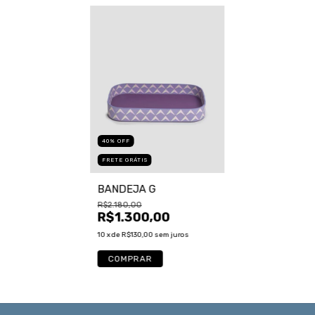
40
%
OFF
FRETE GRÁTIS
BANDEJA G
R$2.180,00
R$1.300,00
10
x de
R$130,00
sem juros
COMPRAR