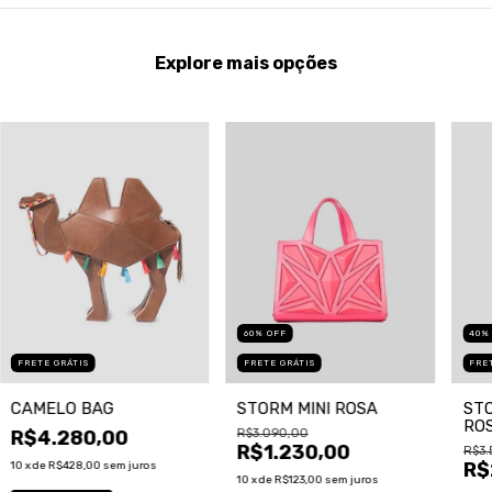
Explore mais opções
40
60
%
OFF
FRE
FRETE GRÁTIS
FRETE GRÁTIS
STO
CAMELO BAG
STORM MINI ROSA
RO
R$4.280,00
R$3.090,00
R$1.230,00
R$3.
R$
10
x de
R$428,00
sem juros
10
x de
R$123,00
sem juros