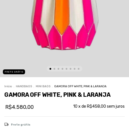
FRETE GRÁTIS
Início
.
HANDBAGS
.
MINI BAGS
.
GAMORA OFF WHITE, PINK & LARANJA
GAMORA OFF WHITE, PINK & LARANJA
R$4.580,00
10
x de
R$458,00
sem juros
Frete grátis