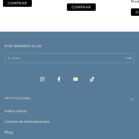
10
x 
COMPRAR
C
RYZI MEMBERS CLUB
INSTITUCIONAL
Sobre a Ryzí
Central de Atendimentos
Blog