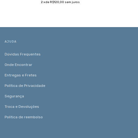
2
x de
R$120,00
sem juros
AJUDA
Dúvidas Frequentes
Onde Encontrar
Entregas e Fretes
Política de Privacidade
Segurança
Troca e Devoluções
Política de reembolso