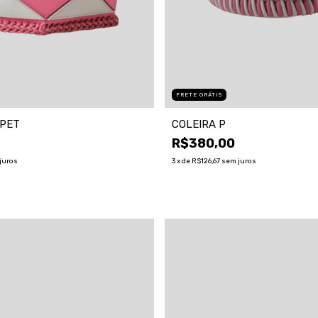
FRETE GRÁTIS
PET
COLEIRA P
R$380,00
juros
3
x de
R$126,67
sem juros