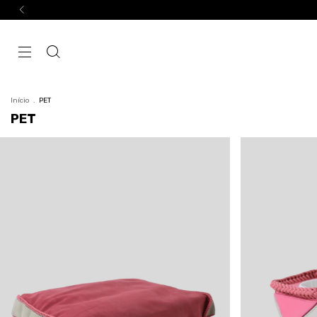
Início
.
PET
PET