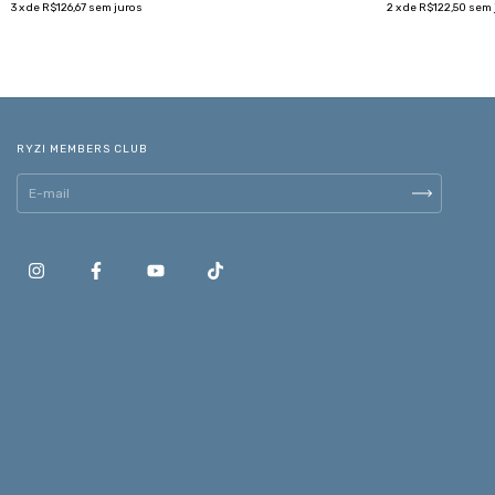
3
x de
R$126,67
sem juros
2
x de
R$122,50
sem 
RYZI MEMBERS CLUB