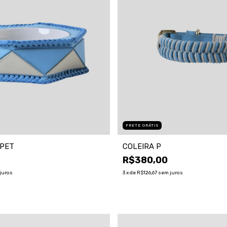
FRETE GRÁTIS
PET
COLEIRA P
R$380,00
juros
3
x de
R$126,67
sem juros