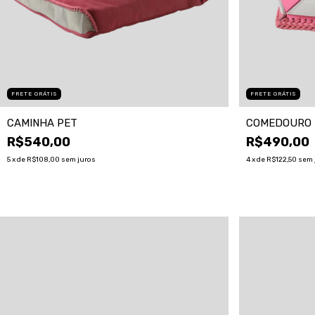
FRETE GRÁTIS
FRETE GRÁTIS
CAMINHA PET
COMEDOURO 
R$540,00
R$490,00
5
x de
R$108,00
sem juros
4
x de
R$122,50
sem 