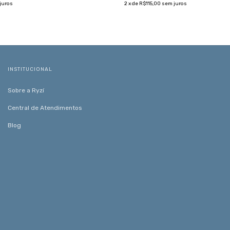
juros
2
x de
R$115,00
sem juros
INSTITUCIONAL
Sobre a Ryzí
Central de Atendimentos
Blog