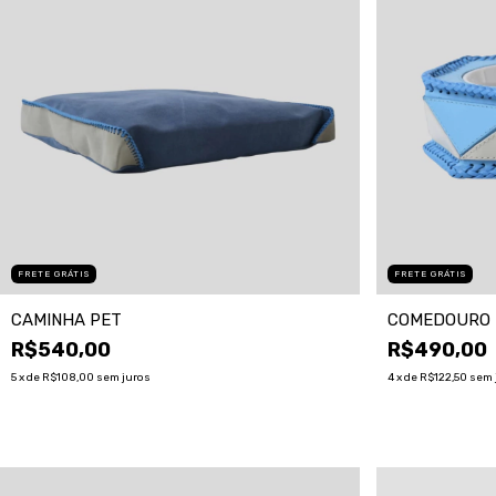
FRETE GRÁTIS
FRETE GRÁTIS
CAMINHA PET
COMEDOURO 
R$540,00
R$490,00
5
x de
R$108,00
sem juros
4
x de
R$122,50
sem 