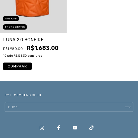
15
%
OFF
FRETE GRÁTIS
LUNA 2.0 BONFIRE
R$1.683,00
R$1.980,00
10
x de
R$168,30
sem juros
COMPRAR
RYZI MEMBERS CLUB